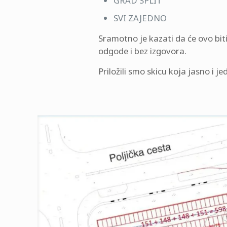
GRAD SPLIT
SVI ZAJEDNO
Sramotno je kazati da će ovo bit
odgode i bez izgovora.
Priložili smo skicu koja jasno i j