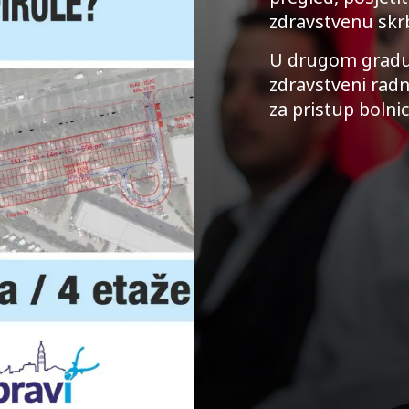
zdravstvenu skr
U drugom gradu p
zdravstveni radn
za pristup bolnic