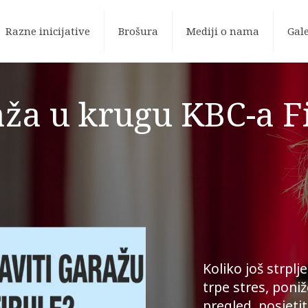
Razne inicijative
Brošura
Mediji o nama
Gale
ža u krugu KBC-a F
Koliko još strp
trpe stres, poni
pregled, posjetit