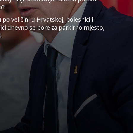
b?
o veličini u Hrvatskoj, bolesnici i
ici dnevno se bore za parkirno mjesto,
i.