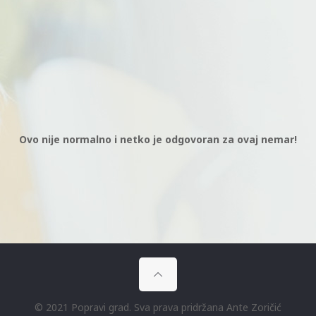
Ovo nije normalno i netko je odgovoran za ovaj nemar!
© 2021 Popravi grad. Sva prava pridržana Ante Zoričić