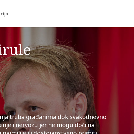
rija
irule
ljenja treba građanima dok svakodnevno
ženje i nervozu jer ne mogu doći na
i najmilije ili dostojanstveno primiti