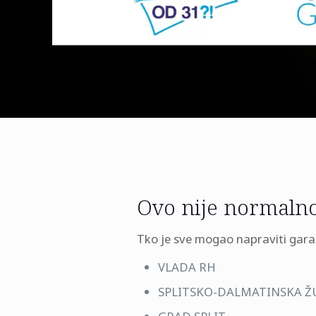
Ovo nije normalno
Tko je sve mogao napraviti garaž
VLADA RH
SPLITSKO-DALMATINSKA Ž