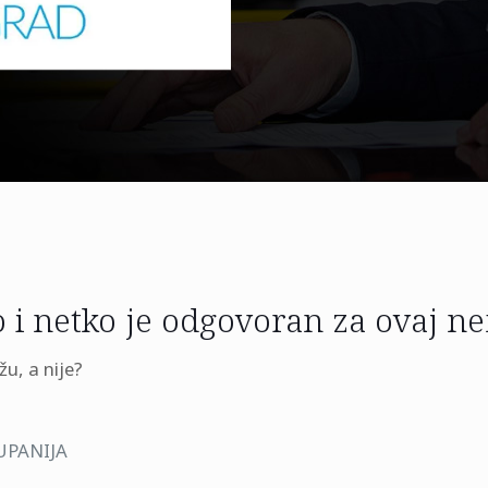
 i netko je odgovoran za ovaj n
u, a nije?
UPANIJA