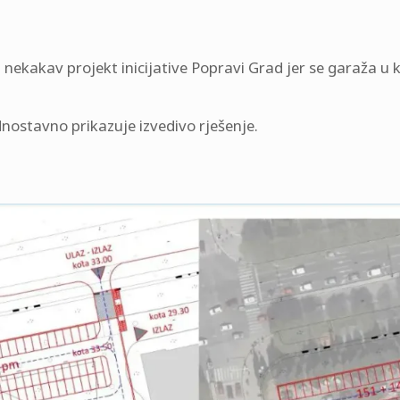
i nekakav projekt inicijative Popravi Grad jer se garaža 
ednostavno prikazuje izvedivo rješenje.